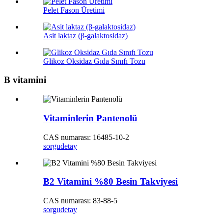
Pelet Fason Üretimi
Asit laktaz (β-galaktosidaz)
Glikoz Oksidaz Gıda Sınıfı Tozu
B vitamini
Vitaminlerin Pantenolü
CAS numarası: 16485-10-2
sorgu
detay
B2 Vitamini %80 Besin Takviyesi
CAS numarası: 83-88-5
sorgu
detay