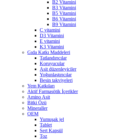
B2 Vitamini
B3 Vitamini
B5 Vitamini
B6 Vitamini
B9 Vitamini
C vitamini
D3 Vitamini
E vitamini
K3 Vitamini
Gıda Katkı Maddeleri
Tatlandırıcılar
Koruyucular
Asit düzenleyiciler
Yoğunlaştırıcılar
Besin takviyeleri
Yem Katkıları
Aktif Farmasötik İçerikler
Amino Asit
Bitki Özü
Mineraller
OEM
Yumuşak jel
Tablet
Sert Kapsül
Toz