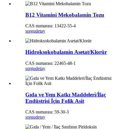
B12 Vitamini Mekobalamin Tozu
CAS numarası: 13422-55-4
sorgu
detay
Hidroksokobalamin Asetat/Klorür
CAS numarası: 22465-48-1
sorgu
detay
Gıda ve Yem Katkı Maddeleri/İlaç
Endüstrisi İçin Folik Asit
CAS numarası: 59-30-3
sorgu
detay