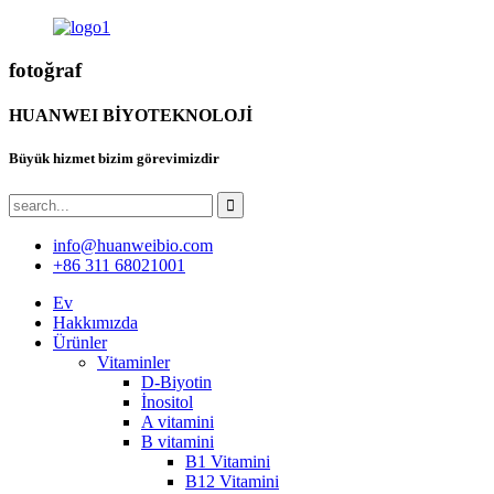
fotoğraf
HUANWEI BİYOTEKNOLOJİ
Büyük hizmet bizim görevimizdir
info@huanweibio.com
+86 311 68021001
Ev
Hakkımızda
Ürünler
Vitaminler
D-Biyotin
İnositol
A vitamini
B vitamini
B1 Vitamini
B12 Vitamini