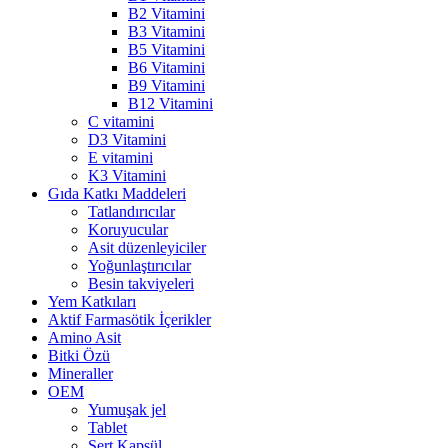
B2 Vitamini
B3 Vitamini
B5 Vitamini
B6 Vitamini
B9 Vitamini
B12 Vitamini
C vitamini
D3 Vitamini
E vitamini
K3 Vitamini
Gıda Katkı Maddeleri
Tatlandırıcılar
Koruyucular
Asit düzenleyiciler
Yoğunlaştırıcılar
Besin takviyeleri
Yem Katkıları
Aktif Farmasötik İçerikler
Amino Asit
Bitki Özü
Mineraller
OEM
Yumuşak jel
Tablet
Sert Kapsül