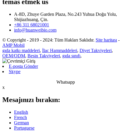
temas etmek
us
A-8D, Zhuye Garden Plaza, No.243 Yuhua Doğu Yolu,
Shijiazhuang, Çin.
+86 311 68021001
info@huanweibio.com
© Copyright - 2019 - 2024: Tüm Hakları Saklıdır.
Site haritası
-
AMP Mobil
gıda katkı maddeleri
,
İlaç Hammaddeleri
,
Diyet Takviyeleri
,
OEM/ODM
,
Besin Takviyeleri
,
gıda sınıfı
,
E-posta Gönder
Skype
Whatsapp
x
Mesajınızı bırakın:
English
French
German
Portuguese