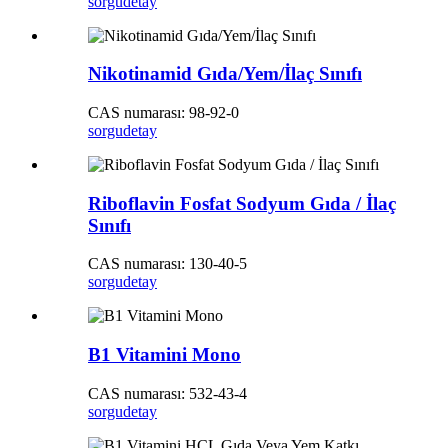
sorgu
detay
Nikotinamid Gıda/Yem/İlaç Sınıfı
CAS numarası: 98-92-0
sorgu
detay
Riboflavin Fosfat Sodyum Gıda / İlaç
Sınıfı
CAS numarası: 130-40-5
sorgu
detay
B1 Vitamini Mono
CAS numarası: 532-43-4
sorgu
detay