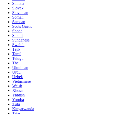
Sinhala
Slovak
Slovenian
Somali
Samoan
Scots Gaelic
Shona
Sindhi
Sundanese
Swahili
Tajik
Tamil
Telugu
Thai
Ukrainian
Urdu
Uzbek
Vietnamese
Welsh
Xhosa
Yiddish
Yoruba
Zulu
Kinyarwanda
Tatar