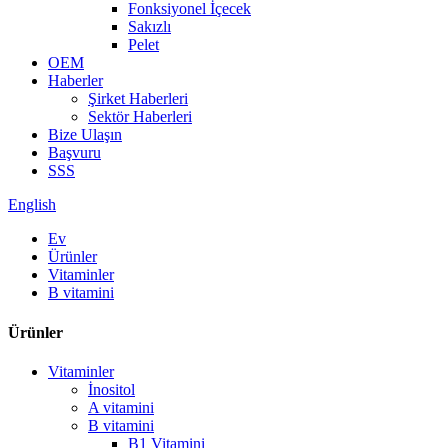
Fonksiyonel İçecek
Sakızlı
Pelet
OEM
Haberler
Şirket Haberleri
Sektör Haberleri
Bize Ulaşın
Başvuru
SSS
English
Ev
Ürünler
Vitaminler
B vitamini
Ürünler
Vitaminler
İnositol
A vitamini
B vitamini
B1 Vitamini