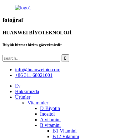
fotoğraf
HUANWEI BİYOTEKNOLOJİ
Büyük hizmet bizim görevimizdir
info@huanweibio.com
+86 311 68021001
Ev
Hakkımızda
Ürünler
Vitaminler
D-Biyotin
İnositol
A vitamini
B vitamini
B1 Vitamini
B12 Vitamini