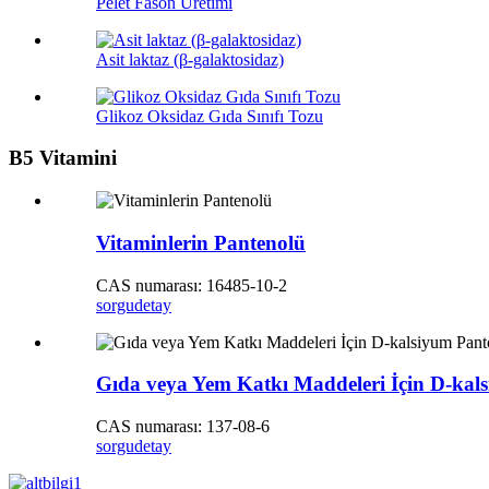
Pelet Fason Üretimi
Asit laktaz (β-galaktosidaz)
Glikoz Oksidaz Gıda Sınıfı Tozu
B5 Vitamini
Vitaminlerin Pantenolü
CAS numarası: 16485-10-2
sorgu
detay
Gıda veya Yem Katkı Maddeleri İçin D-kal
CAS numarası: 137-08-6
sorgu
detay