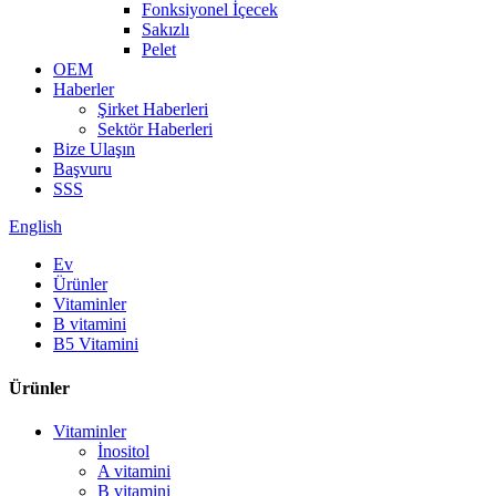
Fonksiyonel İçecek
Sakızlı
Pelet
OEM
Haberler
Şirket Haberleri
Sektör Haberleri
Bize Ulaşın
Başvuru
SSS
English
Ev
Ürünler
Vitaminler
B vitamini
B5 Vitamini
Ürünler
Vitaminler
İnositol
A vitamini
B vitamini