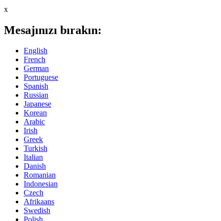
x
Mesajınızı bırakın:
English
French
German
Portuguese
Spanish
Russian
Japanese
Korean
Arabic
Irish
Greek
Turkish
Italian
Danish
Romanian
Indonesian
Czech
Afrikaans
Swedish
Polish