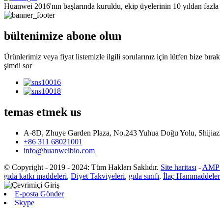
Huanwei 2016'nın başlarında kuruldu, ekip üyelerinin 10 yıldan fazla
bültenimize abone olun
Ürünlerimiz veya fiyat listemizle ilgili sorularınız için lütfen bize bıra
şimdi sor
temas etmek
us
A-8D, Zhuye Garden Plaza, No.243 Yuhua Doğu Yolu, Shijiaz
+86 311 68021001
info@huanweibio.com
© Copyright - 2019 - 2024: Tüm Hakları Saklıdır.
Site haritası
-
AMP 
gıda katkı maddeleri
,
Diyet Takviyeleri
,
gıda sınıfı
,
İlaç Hammaddeler
E-posta Gönder
Skype