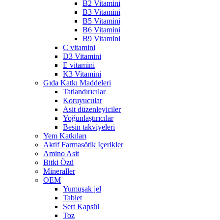
B2 Vitamini
B3 Vitamini
B5 Vitamini
B6 Vitamini
B9 Vitamini
C vitamini
D3 Vitamini
E vitamini
K3 Vitamini
Gıda Katkı Maddeleri
Tatlandırıcılar
Koruyucular
Asit düzenleyiciler
Yoğunlaştırıcılar
Besin takviyeleri
Yem Katkıları
Aktif Farmasötik İçerikler
Amino Asit
Bitki Özü
Mineraller
OEM
Yumuşak jel
Tablet
Sert Kapsül
Toz