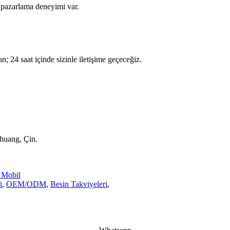
 pazarlama deneyimi var.
kın; 24 saat içinde sizinle iletişime geçeceğiz.
huang, Çin.
Mobil
i
,
OEM/ODM
,
Besin Takviyeleri
,