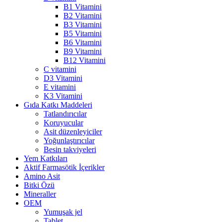
B1 Vitamini
B2 Vitamini
B3 Vitamini
B5 Vitamini
B6 Vitamini
B9 Vitamini
B12 Vitamini
C vitamini
D3 Vitamini
E vitamini
K3 Vitamini
Gıda Katkı Maddeleri
Tatlandırıcılar
Koruyucular
Asit düzenleyiciler
Yoğunlaştırıcılar
Besin takviyeleri
Yem Katkıları
Aktif Farmasötik İçerikler
Amino Asit
Bitki Özü
Mineraller
OEM
Yumuşak jel
Tablet