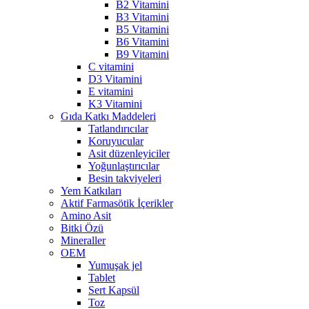
B2 Vitamini
B3 Vitamini
B5 Vitamini
B6 Vitamini
B9 Vitamini
C vitamini
D3 Vitamini
E vitamini
K3 Vitamini
Gıda Katkı Maddeleri
Tatlandırıcılar
Koruyucular
Asit düzenleyiciler
Yoğunlaştırıcılar
Besin takviyeleri
Yem Katkıları
Aktif Farmasötik İçerikler
Amino Asit
Bitki Özü
Mineraller
OEM
Yumuşak jel
Tablet
Sert Kapsül
Toz