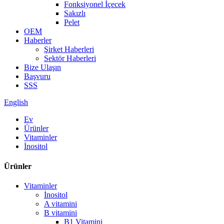
Fonksiyonel İçecek
Sakızlı
Pelet
OEM
Haberler
Şirket Haberleri
Sektör Haberleri
Bize Ulaşın
Başvuru
SSS
English
Ev
Ürünler
Vitaminler
İnositol
Ürünler
Vitaminler
İnositol
A vitamini
B vitamini
B1 Vitamini