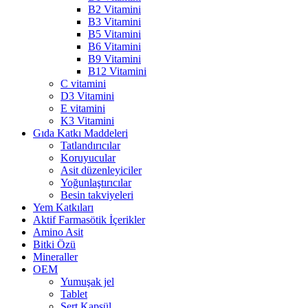
B2 Vitamini
B3 Vitamini
B5 Vitamini
B6 Vitamini
B9 Vitamini
B12 Vitamini
C vitamini
D3 Vitamini
E vitamini
K3 Vitamini
Gıda Katkı Maddeleri
Tatlandırıcılar
Koruyucular
Asit düzenleyiciler
Yoğunlaştırıcılar
Besin takviyeleri
Yem Katkıları
Aktif Farmasötik İçerikler
Amino Asit
Bitki Özü
Mineraller
OEM
Yumuşak jel
Tablet
Sert Kapsül