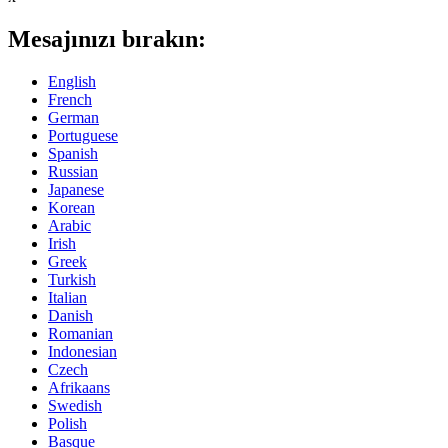
Mesajınızı bırakın:
English
French
German
Portuguese
Spanish
Russian
Japanese
Korean
Arabic
Irish
Greek
Turkish
Italian
Danish
Romanian
Indonesian
Czech
Afrikaans
Swedish
Polish
Basque