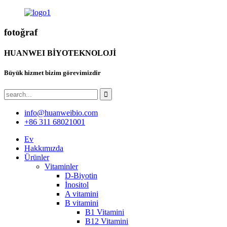
fotoğraf
HUANWEI BİYOTEKNOLOJİ
Büyük hizmet bizim görevimizdir
info@huanweibio.com
+86 311 68021001
Ev
Hakkımızda
Ürünler
Vitaminler
D-Biyotin
İnositol
A vitamini
B vitamini
B1 Vitamini
B12 Vitamini