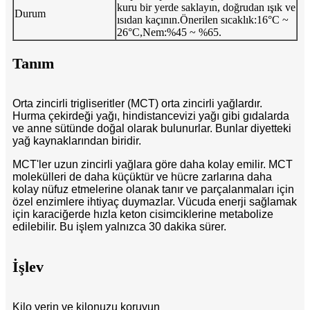
kuru bir yerde saklayın, doğrudan ışık ve
Durum
ısıdan kaçının.Önerilen sıcaklık:16°C ~
26°C,Nem:%45 ~ %65.
Tanım
Orta zincirli trigliseritler (MCT) orta zincirli yağlardır.
Hurma çekirdeği yağı, hindistancevizi yağı gibi gıdalarda
ve anne sütünde doğal olarak bulunurlar. Bunlar diyetteki
yağ kaynaklarından biridir.
MCT'ler uzun zincirli yağlara göre daha kolay emilir. MCT
molekülleri de daha küçüktür ve hücre zarlarına daha
kolay nüfuz etmelerine olanak tanır ve parçalanmaları için
özel enzimlere ihtiyaç duymazlar. Vücuda enerji sağlamak
için karaciğerde hızla keton cisimciklerine metabolize
edilebilir. Bu işlem yalnızca 30 dakika sürer.
İşlev
Kilo verin ve kilonuzu koruyun