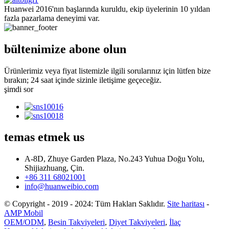
Huanwei 2016'nın başlarında kuruldu, ekip üyelerinin 10 yıldan
fazla pazarlama deneyimi var.
bültenimize abone olun
Ürünlerimiz veya fiyat listemizle ilgili sorularınız için lütfen bize
bırakın; 24 saat içinde sizinle iletişime geçeceğiz.
şimdi sor
temas etmek
us
A-8D, Zhuye Garden Plaza, No.243 Yuhua Doğu Yolu,
Shijiazhuang, Çin.
+86 311 68021001
info@huanweibio.com
© Copyright - 2019 - 2024: Tüm Hakları Saklıdır.
Site haritası
-
AMP Mobil
OEM/ODM
,
Besin Takviyeleri
,
Diyet Takviyeleri
,
İlaç