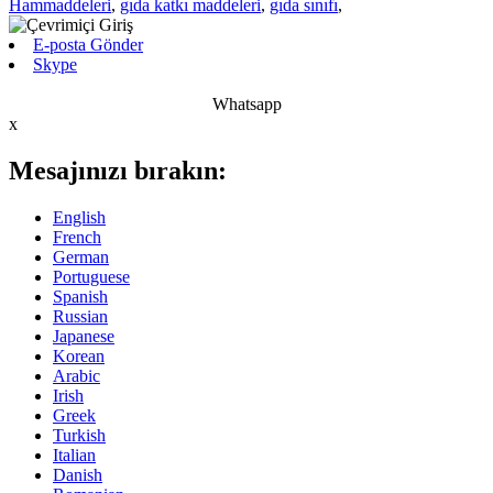
Hammaddeleri
,
gıda katkı maddeleri
,
gıda sınıfı
,
E-posta Gönder
Skype
Whatsapp
x
Mesajınızı bırakın:
English
French
German
Portuguese
Spanish
Russian
Japanese
Korean
Arabic
Irish
Greek
Turkish
Italian
Danish