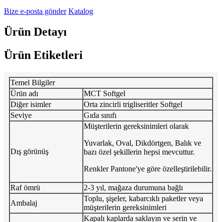
Bize e-posta gönder
Katalog
Ürün Detayı
Ürün Etiketleri
Temel Bilgiler
Ürün adı
MCT Softgel
Diğer isimler
Orta zincirli trigliseritler Softgel
Seviye
Gıda sınıfı
Müşterilerin gereksinimleri olarak
Yuvarlak, Oval, Dikdörtgen, Balık ve
Dış görünüş
bazı özel şekillerin hepsi mevcuttur.
Renkler Pantone'ye göre özelleştirilebilir.
Raf ömrü
2-3 yıl, mağaza durumuna bağlı
Toplu, şişeler, kabarcıklı paketler veya
Ambalaj
müşterilerin gereksinimleri
Kapalı kaplarda saklayın ve serin ve