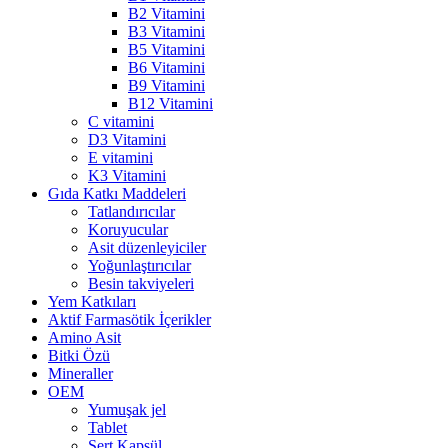
B2 Vitamini
B3 Vitamini
B5 Vitamini
B6 Vitamini
B9 Vitamini
B12 Vitamini
C vitamini
D3 Vitamini
E vitamini
K3 Vitamini
Gıda Katkı Maddeleri
Tatlandırıcılar
Koruyucular
Asit düzenleyiciler
Yoğunlaştırıcılar
Besin takviyeleri
Yem Katkıları
Aktif Farmasötik İçerikler
Amino Asit
Bitki Özü
Mineraller
OEM
Yumuşak jel
Tablet
Sert Kapsül