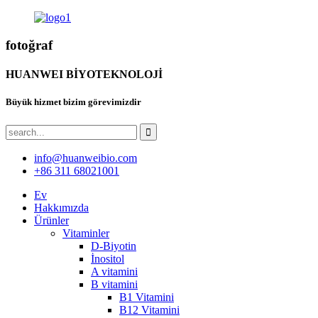
fotoğraf
HUANWEI BİYOTEKNOLOJİ
Büyük hizmet bizim görevimizdir
info@huanweibio.com
+86 311 68021001
Ev
Hakkımızda
Ürünler
Vitaminler
D-Biyotin
İnositol
A vitamini
B vitamini
B1 Vitamini
B12 Vitamini