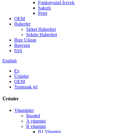
Fonksiyonel İçecek
Sakızlı
Pelet
OEM
Haberler
Şirket Haberleri
Sektör Haberleri
Bize Ulaşın
Başvuru
SSS
English
Ev
Ürünler
OEM
Yumuşak jel
Ürünler
Vitaminler
İnositol
A vitamini
B vitamini
B1 Vitamini