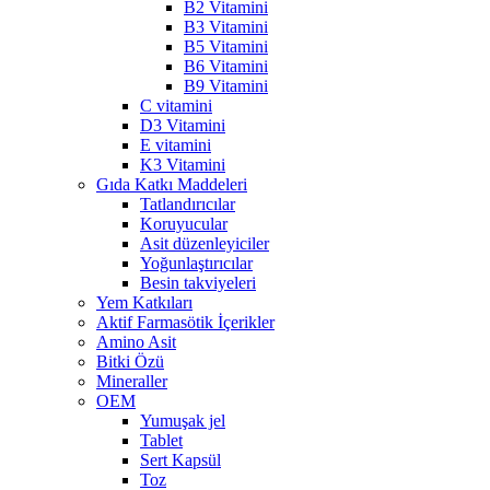
B2 Vitamini
B3 Vitamini
B5 Vitamini
B6 Vitamini
B9 Vitamini
C vitamini
D3 Vitamini
E vitamini
K3 Vitamini
Gıda Katkı Maddeleri
Tatlandırıcılar
Koruyucular
Asit düzenleyiciler
Yoğunlaştırıcılar
Besin takviyeleri
Yem Katkıları
Aktif Farmasötik İçerikler
Amino Asit
Bitki Özü
Mineraller
OEM
Yumuşak jel
Tablet
Sert Kapsül
Toz