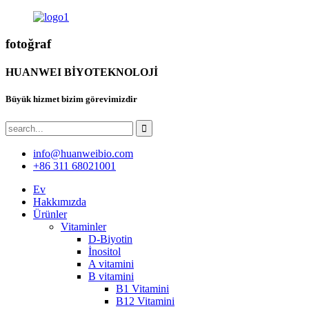
fotoğraf
HUANWEI BİYOTEKNOLOJİ
Büyük hizmet bizim görevimizdir
info@huanweibio.com
+86 311 68021001
Ev
Hakkımızda
Ürünler
Vitaminler
D-Biyotin
İnositol
A vitamini
B vitamini
B1 Vitamini
B12 Vitamini