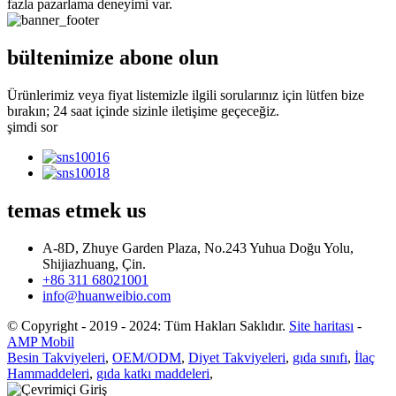
fazla pazarlama deneyimi var.
bültenimize abone olun
Ürünlerimiz veya fiyat listemizle ilgili sorularınız için lütfen bize
bırakın; 24 saat içinde sizinle iletişime geçeceğiz.
şimdi sor
temas etmek
us
A-8D, Zhuye Garden Plaza, No.243 Yuhua Doğu Yolu,
Shijiazhuang, Çin.
+86 311 68021001
info@huanweibio.com
© Copyright - 2019 - 2024: Tüm Hakları Saklıdır.
Site haritası
-
AMP Mobil
Besin Takviyeleri
,
OEM/ODM
,
Diyet Takviyeleri
,
gıda sınıfı
,
İlaç
Hammaddeleri
,
gıda katkı maddeleri
,