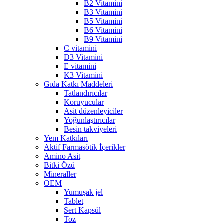
B2 Vitamini
B3 Vitamini
B5 Vitamini
B6 Vitamini
B9 Vitamini
C vitamini
D3 Vitamini
E vitamini
K3 Vitamini
Gıda Katkı Maddeleri
Tatlandırıcılar
Koruyucular
Asit düzenleyiciler
Yoğunlaştırıcılar
Besin takviyeleri
Yem Katkıları
Aktif Farmasötik İçerikler
Amino Asit
Bitki Özü
Mineraller
OEM
Yumuşak jel
Tablet
Sert Kapsül
Toz