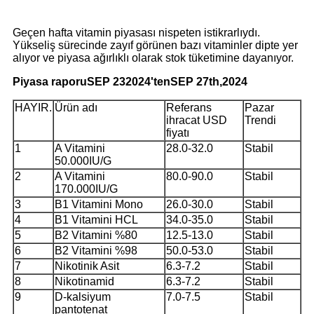
Geçen hafta vitamin piyasası nispeten istikrarlıydı.
Yükseliş sürecinde zayıf görünen bazı vitaminler dipte yer
alıyor ve piyasa ağırlıklı olarak stok tüketimine dayanıyor.
Piyasa raporu
S
EP 23
2024'ten
S
EP 27
th,2024
HAYIR.
Ürün adı
Referans
Pazar
ihracat USD
Trendi
fiyatı
1
A Vitamini
28.0-32.0
Stabil
50.000IU/G
2
A Vitamini
80.0-90.0
Stabil
170.000IU/G
3
B1 Vitamini Mono
26.0-30.0
Stabil
4
B1 Vitamini HCL
34.0-35.0
Stabil
5
B2 Vitamini %80
12.5-13.0
Stabil
6
B2 Vitamini %98
50.0-53.0
Stabil
7
Nikotinik Asit
6.3-7.2
Stabil
8
Nikotinamid
6.3-7.2
Stabil
9
D-kalsiyum
7.0-7.5
Stabil
pantotenat