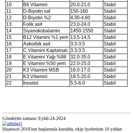
10
B6 Vitamini
20.0-21.0
Stabil
11
D-Biyotin saf
150-160
Stabil
12
D-Biyotin %2
4.30-4.60
Stabil
13
Folik asit
23.0-24.0
Stabil
14
Siyanokobalamin
1450-1550
Stabil
15
B12 Vitamini %1 yem
13,5-14,5
Stabil
16
Askorbik asit
3.3-3.5
Stabil
17
C Vitamini Kaplamalı
3.3-3.5
Stabil
18
E Vitamini Yağı %98
32.0-35.0
Stabil
19
E Vitamini %50 yem
22.0-25.0
Stabil
20
K3 Vitamini MSB
16.0-17.0
Stabil
21
K3 Vitamini
18.5-20.0
Stabil
22
İnositol
5.5-6.0
Stabil
Gönderim zamanı: Eylül-24-2024
Huanwei 2016'nın başlarında kuruldu, ekip üyelerinin 10 yıldan